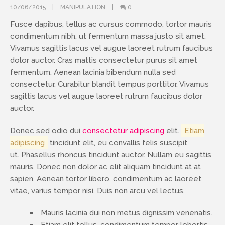
10/06/2015
MANIPULATION
0
Fusce dapibus, tellus ac cursus commodo, tortor mauris
condimentum nibh, ut fermentum massa justo sit amet.
Vivamus sagittis lacus vel augue laoreet rutrum faucibus
dolor auctor. Cras mattis consectetur purus sit amet
fermentum. Aenean lacinia bibendum nulla sed
consectetur. Curabitur blandit tempus porttitor. Vivamus
sagittis lacus vel augue laoreet rutrum faucibus dolor
auctor.
Donec sed odio dui
consectetur adipiscing
elit.
Etiam
adipiscing
tincidunt elit, eu convallis felis suscipit
ut.
Phasellus rhoncus tincidunt
auctor. Nullam eu sagittis
mauris. Donec non dolor ac elit aliquam tincidunt at at
sapien. Aenean tortor libero, condimentum ac laoreet
vitae, varius tempor nisi. Duis non arcu vel lectus.
Mauris lacinia dui non metus dignissim venenatis.
Etiam elit tellus, condimentum tempor lobortis